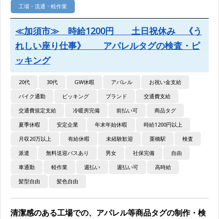
工場・流通・軽作業
≪加須市≫ 時給1200円 土日祝休み 《う
れしい座り仕事》 アパレルタグの検査・ピ
ッキング
20代
30代
GW休暇
アパレル
お祝い金支給
バイク通勤
ピッキング
ブランド
交通費支給
交通費規定支給
冷暖房完備
前払い可
商品タグ
夏季休暇
安定企業
年末年始休暇
時給1200円以上
月収20万以上
有給休暇
未経験歓迎
栗橋駅
検査
派遣
無料送迎バスあり
男女
社保完備
自由
車通勤
軽作業
週払い
週払い可
高時給
髪型自由
髪色自由
清潔感のある工場での、アパレル等商品タグの制作・検