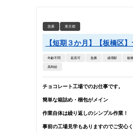
急募
東京都
【短期３か月】【板橋区】
年齢不問
延長可
急募
成増駅
板
高時給
チョコレート工場でのお仕事です。
簡単な箱詰め・梱包がメイン
作業自体は繰り返しのシンプル作業！
事前の工場見学もありますのでご安心