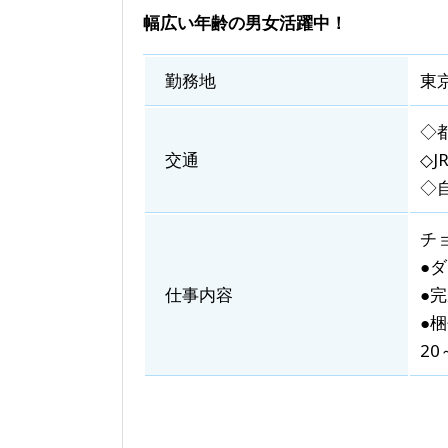
幅広い年齢の男女活躍中！
勤務地
東
◇
交通
◇
◇
チ
●
仕事内容
●
●
2