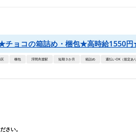
★チョコの箱詰め・梱包★高時給1550
橋区
梱包
浮間舟渡駅
短期３か月
箱詰め
週払いOK（規定あ
ください。