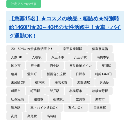
社宅アリのお仕事
【急募15名】★コスメの検品・箱詰め★特別時
給1460円★20～40代の女性活躍中！★車・バイ
ク通勤OK！
20～50代の女性多数活躍中！
京王多摩川駅
個室寮完備
入寮OK
入谷駅
八王子市
八王子駅
南橋本駅
国立市
府中市
府中駅
座り作業メイン
座間駅
急募
愛川町
新百合ヶ丘駅
日野市
時給1460円
未経験OK
橋本駅
海老名市
淵野辺駅
片倉駅
町田市
町田駅
登戸駅
相模原市
相模大野駅
社保完備
稲城市
稲城駅」
立川市
調布市
調布駅
車・バイク通勤OK!
週払いOK!
長津田駅
高尾
高尾駅
高時給