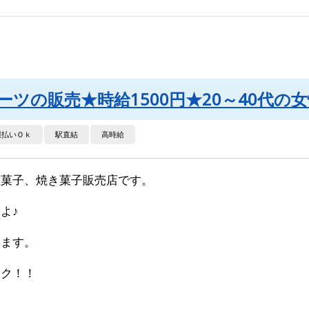
ツの販売★時給1500円★20～40代の
週払いＯｋ
駅直結
高時給
生菓子、焼き菓子販売店です。
よ♪
します。
ラク！！