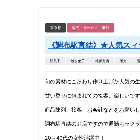
東京都
販売・サービス・事務
《調布駅直結》★人気スィー
洋菓子
焼き菓子
社保完備
販売
旬の素材にこだわり作り上げた人気の
甘い香りに包まれての接客、楽しいです
商品陳列、接客、お会計などをお願い
調布駅直結のお店ですので通勤もラク
20～40代の女性活躍中！