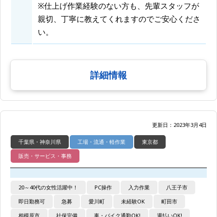
※仕上げ作業経験のない方も、先輩スタッフが
親切、丁寧に教えてくれますのでご安心くださ
い。
詳細情報
更新日：2023年3月4日
千葉県・神奈川県
工場・流通・軽作業
東京都
販売・サービス・事務
20～40代の女性活躍中！
PC操作
入力作業
八王子市
即日勤務可
急募
愛川町
未経験OK
町田市
相模原市
社保完備
車・バイク通勤OK!
週払いOK!