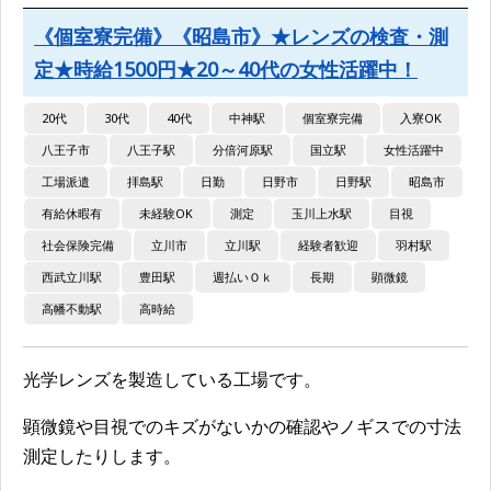
《個室寮完備》《昭島市》★レンズの検査・測
定★時給1500円★20～40代の女性活躍中！
20代
30代
40代
中神駅
個室寮完備
入寮OK
八王子市
八王子駅
分倍河原駅
国立駅
女性活躍中
工場派遣
拝島駅
日勤
日野市
日野駅
昭島市
有給休暇有
未経験OK
測定
玉川上水駅
目視
社会保険完備
立川市
立川駅
経験者歓迎
羽村駅
西武立川駅
豊田駅
週払いＯｋ
長期
顕微鏡
高幡不動駅
高時給
光学レンズを製造している工場です。
顕微鏡や目視でのキズがないかの確認やノギスでの寸法
測定したりします。