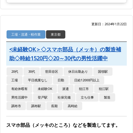
更新日：2024年1月22日
工場・流通・軽作業
東京都
<未経験OK＞◇スマホ部品（メッキ）の製造補
助◇時給1520円◇20～30代の男性活躍中
20代
30代
世田谷区
休日出勤あり
国領駅
工場
平日残業なし
日勤
日給12000円以上
有給休暇有
未経験OK
派遣
狛江市
狛江駅
男性活躍中
登戸駅
社保完備
立ち仕事
製造
調布市
調布駅
長期
高時給
スマホ部品（メッキのところ）などを製造してます。