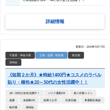
詳細情報
更新日：2024年5月17日
千葉県・神奈川県
工場・流通・軽作業
東京都
高時給
《短期２か月》★時給1400円★コスメのラベル
貼り・梱包★20～50代の女性活躍中！！
20～50代の女性活躍中！
バイク通勤OK
座り作業メイン
急募
未経験OK
短期２か月
社保完備
車通勤応相談
軽作業
高時給