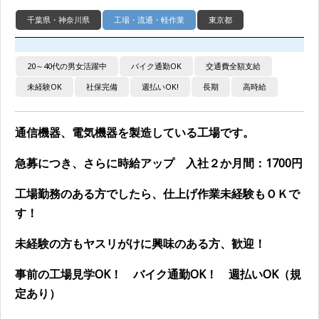
千葉県・神奈川県
工場・流通・軽作業
東京都
20～40代の男女活躍中
バイク通勤OK
交通費全額支給
未経験OK
社保完備
週払いOK!
長期
高時給
通信機器、電気機器を製造している工場です。
急募につき、さらに時給アップ 入社２か月間：1700円
工場勤務のある方でしたら、仕上げ作業未経験もＯＫで
す！
未経験の方もヤスリがけに興味のある方、歓迎！
事前の工場見学OK！ バイク通勤OK！ 週払いOK（規
定あり）