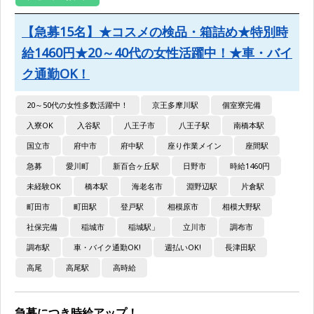
【急募15名】★コスメの検品・箱詰め★特別時
給1460円★20～40代の女性活躍中！★車・バイ
ク通勤OK！
20～50代の女性多数活躍中！
京王多摩川駅
個室寮完備
入寮OK
入谷駅
八王子市
八王子駅
南橋本駅
国立市
府中市
府中駅
座り作業メイン
座間駅
急募
愛川町
新百合ヶ丘駅
日野市
時給1460円
未経験OK
橋本駅
海老名市
淵野辺駅
片倉駅
町田市
町田駅
登戸駅
相模原市
相模大野駅
社保完備
稲城市
稲城駅」
立川市
調布市
調布駅
車・バイク通勤OK!
週払いOK!
長津田駅
高尾
高尾駅
高時給
急募につき時給アップ！