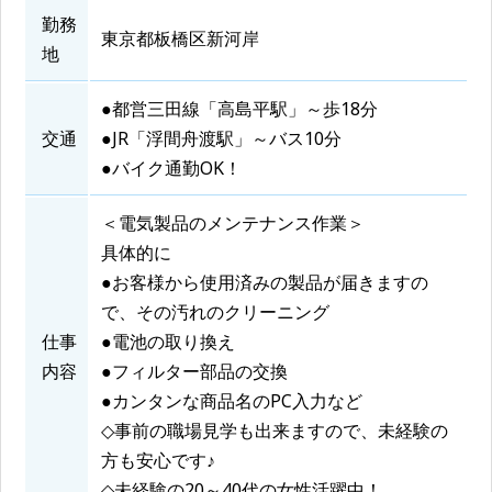
勤務
東京都板橋区新河岸
地
●都営三田線「高島平駅」～歩18分
交通
●JR「浮間舟渡駅」～バス10分
●バイク通勤OK！
＜電気製品のメンテナンス作業＞
具体的に
●お客様から使用済みの製品が届きますの
で、その汚れのクリーニング
仕事
●電池の取り換え
内容
●フィルター部品の交換
●カンタンな商品名のPC入力など
◇事前の職場見学も出来ますので、未経験の
方も安心です♪
◇未経験の20～40代の女性活躍中！