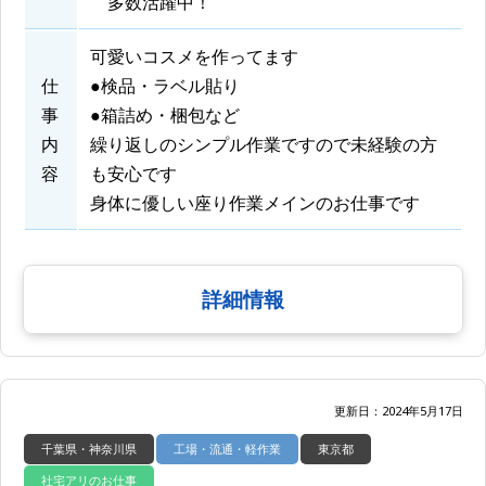
多数活躍中！
可愛いコスメを作ってます
仕
●検品・ラベル貼り
事
●箱詰め・梱包など
内
繰り返しのシンプル作業ですので未経験の方
容
も安心です
身体に優しい座り作業メインのお仕事です
詳細情報
更新日：2024年5月17日
千葉県・神奈川県
工場・流通・軽作業
東京都
社宅アリのお仕事