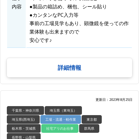
内容
●製品の箱詰め、梱包、シール貼り
●カンタンなPC入力等
事前の工場見学もあり、顕微鏡を使っての作
業体験も出来ますので
安心です♪
詳細情報
更新日：2023年8月25日
千葉県・神奈川県
埼玉県（東埼玉）
埼玉県(西埼玉)
工場・流通・軽作業
東京都
栃木県・茨城県
社宅アリのお仕事
群馬県
長野県・山梨県