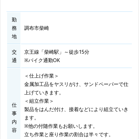
勤
務
調布市柴崎
地
交
京王線「柴崎駅」～徒歩15分
通
※バイク通勤OK
＜仕上げ作業＞
金属加工品をヤスリがけ、サンドペーパーで仕
上げていきます。
＜組立作業＞
仕
製品をはんだ付け、接着などにより組立ていき
事
ます。
内
※他の付随作業もお願いします。
容
立ち作業と座り作業の割合は半々です。