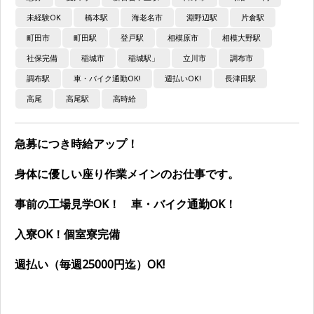
未経験OK
橋本駅
海老名市
淵野辺駅
片倉駅
町田市
町田駅
登戸駅
相模原市
相模大野駅
社保完備
稲城市
稲城駅」
立川市
調布市
調布駅
車・バイク通勤OK!
週払いOK!
長津田駅
高尾
高尾駅
高時給
急募につき時給アップ！
身体に優しい座り作業メインのお仕事です。
事前の工場見学OK！ 車・バイク通勤OK！
入寮OK！個室寮完備
週払い（毎週25000円迄）OK!