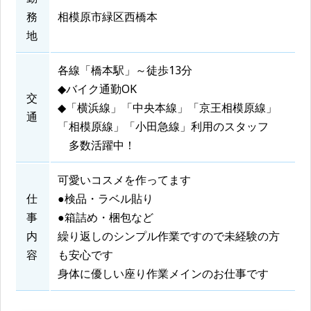
務
相模原市緑区西橋本
地
各線「橋本駅」～徒歩13分
◆バイク通勤OK
交
◆「横浜線」「中央本線」「京王相模原線」
通
「相模原線」「小田急線」利用のスタッフ
多数活躍中！
可愛いコスメを作ってます
仕
●検品・ラベル貼り
事
●箱詰め・梱包など
内
繰り返しのシンプル作業ですので未経験の方
容
も安心です
身体に優しい座り作業メインのお仕事です