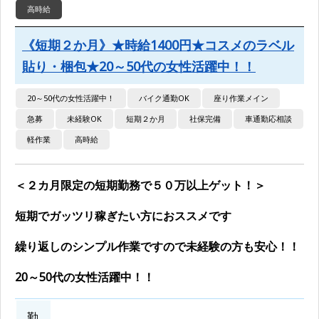
高時給
《短期２か月》★時給1400円★コスメのラベル
貼り・梱包★20～50代の女性活躍中！！
20～50代の女性活躍中！
バイク通勤OK
座り作業メイン
急募
未経験OK
短期２か月
社保完備
車通勤応相談
軽作業
高時給
＜２カ月限定の短期勤務で５０万以上ゲット！＞
短期でガッツリ稼ぎたい方におススメです
繰り返しのシンプル作業ですので未経験の方も安心！！
20～50代の女性活躍中！！
勤