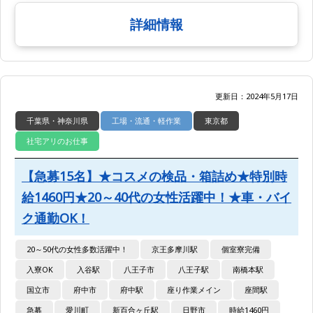
詳細情報
更新日：2024年5月17日
千葉県・神奈川県
工場・流通・軽作業
東京都
社宅アリのお仕事
【急募15名】★コスメの検品・箱詰め★特別時
給1460円★20～40代の女性活躍中！★車・バイ
ク通勤OK！
20～50代の女性多数活躍中！
京王多摩川駅
個室寮完備
入寮OK
入谷駅
八王子市
八王子駅
南橋本駅
国立市
府中市
府中駅
座り作業メイン
座間駅
急募
愛川町
新百合ヶ丘駅
日野市
時給1460円