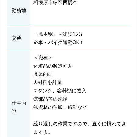
相模原市緑区西橋本
勤務地
「橋本駅」～徒歩15分
交通
※車・バイク通勤OK！
＜職種＞
化粧品の製造補助
具体的に
①材料を計量
②タンク、容器類に投入
③部品等の洗浄
仕事内
④資材の運搬、移動など
容
繰り返しの作業ですので、直ぐに慣れてき
ますよ。