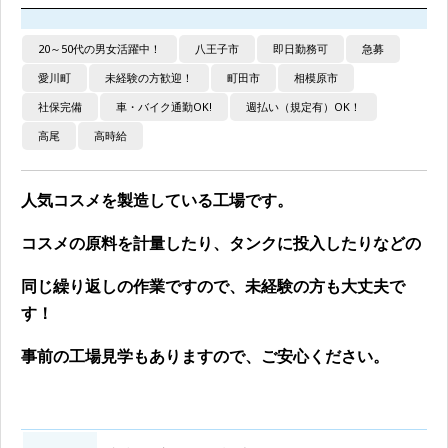
20～50代の男女活躍中！
八王子市
即日勤務可
急募
愛川町
未経験の方歓迎！
町田市
相模原市
社保完備
車・バイク通勤OK!
週払い（規定有）OK！
高尾
高時給
人気コスメを製造している工場です。
コスメの原料を計量したり、タンクに投入したりなどの
同じ繰り返しの作業ですので、未経験の方も大丈夫で
す！
事前の工場見学もありますので、ご安心ください。