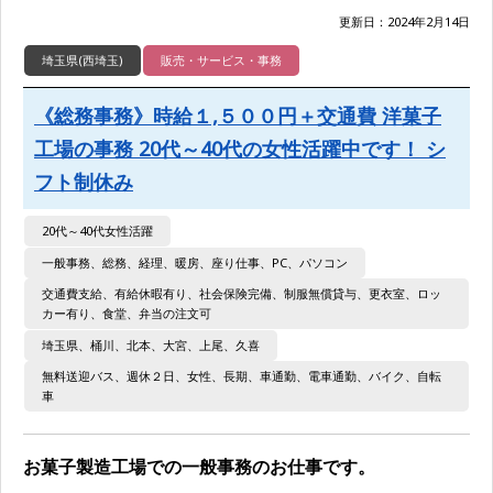
更新日：2024年2月14日
埼玉県(西埼玉)
販売・サービス・事務
《総務事務》時給１,５００円＋交通費 洋菓子
工場の事務 20代～40代の女性活躍中です！ シ
フト制休み
20代～40代女性活躍
一般事務、総務、経理、暖房、座り仕事、PC、パソコン
交通費支給、有給休暇有り、社会保険完備、制服無償貸与、更衣室、ロッ
カー有り、食堂、弁当の注文可
埼玉県、桶川、北本、大宮、上尾、久喜
無料送迎バス、週休２日、女性、長期、車通勤、電車通勤、バイク、自転
車
お菓子製造工場での一般事務のお仕事です。