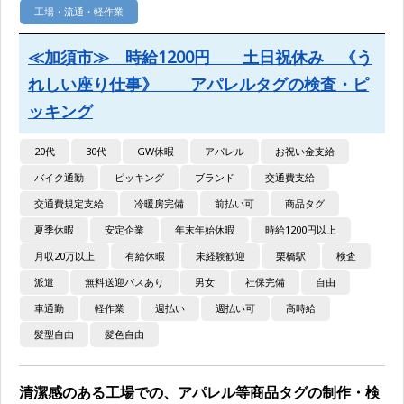
工場・流通・軽作業
≪加須市≫ 時給1200円 土日祝休み 《う
れしい座り仕事》 アパレルタグの検査・ピ
ッキング
20代
30代
GW休暇
アパレル
お祝い金支給
バイク通勤
ピッキング
ブランド
交通費支給
交通費規定支給
冷暖房完備
前払い可
商品タグ
夏季休暇
安定企業
年末年始休暇
時給1200円以上
月収20万以上
有給休暇
未経験歓迎
栗橋駅
検査
派遣
無料送迎バスあり
男女
社保完備
自由
車通勤
軽作業
週払い
週払い可
高時給
髪型自由
髪色自由
清潔感のある工場での、アパレル等商品タグの制作・検