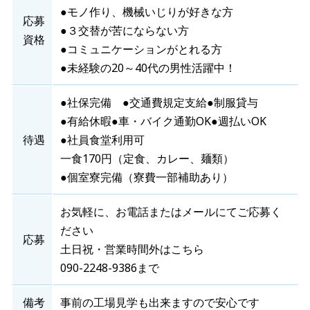
●モノ作り、機械いじりが好きな方
応募
●３交替が苦にならない方
資格
●コミュニケーションがとれる方
●未経験の20～40代の男性活躍中！
●社保完備 ●交通費規定支給●制服貸与
●有給休暇●車・バイク通勤OK●週払いOK
待遇
●社員食堂利用可
一食170円（定食、カレー、麺類）
●個室寮完備（寮費一部補助あり）
お気軽に、お電話またはメールにてご応募く
ださい
応募
土日祝・営業時間外はこちら
090-2248-9386まで
備考
事前の工場見学も出来ますので安心です