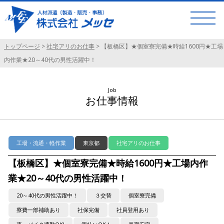
トップページ
>
社宅アリのお仕事
>
【板橋区】★個室寮完備★時給1600円★工場
内作業★20～40代の男性活躍中！
Job
お仕事情報
工場・流通・軽作業
東京都
社宅アリのお仕事
【板橋区】★個室寮完備★時給1600円★工場内作
業★20～40代の男性活躍中！
20～40代の男性活躍中！
３交替
個室寮完備
寮費一部補助あり
社保完備
社員登用あり