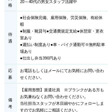
20～40代の男女スタッフ活躍中
格
●社会保険完備、雇用保険、労災保険、有給休
暇
●制服・靴貸与●交通費規定支給●休憩室・更衣
待
室あり
遇
●週払い制度あり●車・バイク通勤可※無料駐車
場あり
●仕出し弁当390円あり
応
お電話もしくはメールにてお気軽にお問い合わ
募
せください。
【雇用形態】派遣社員 ※ブランクがある方も
お気兼ねなくお問い合わせください。
備
当社担当スタッフが木目細やかにフォローしま
考
すのでお気軽にご相談ください。