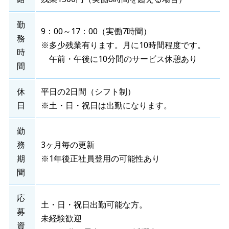
勤
9：00～17：00（実働7時間）
務
※多少残業有ります。月に10時間程度です。
時
午前・午後に10分間のサービス休憩あり
間
休
平日の2日間（シフト制）
日
※土・日・祝日は出勤になります。
勤
務
3ヶ月毎の更新
期
※1年後正社員登用の可能性あり
間
応
土・日・祝日出勤可能な方。
募
未経験歓迎
資