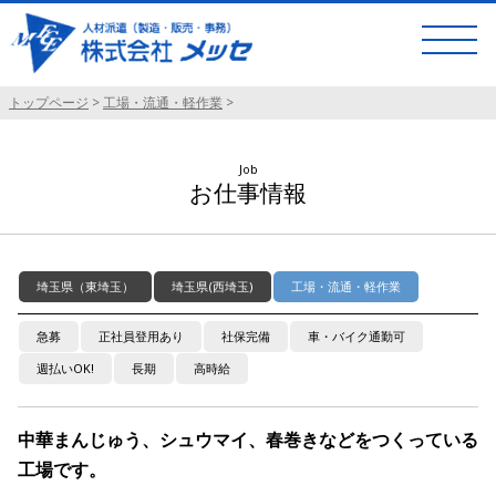
トップページ
>
工場・流通・軽作業
>
Job
お仕事情報
埼玉県（東埼玉）
埼玉県(西埼玉)
工場・流通・軽作業
急募
正社員登用あり
社保完備
車・バイク通勤可
週払いOK!
長期
高時給
中華まんじゅう、シュウマイ、春巻きなどをつくっている
工場です。